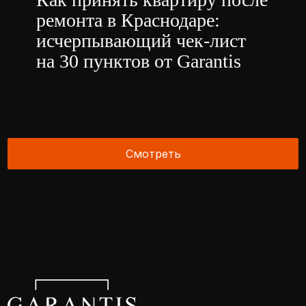
Доставка материалов
Наши объекты в ЖК
Онлайн-контроль
Ремонт «под ключ»
Индивидуальный ремонт
Ремонт по дизайн-проекту
Коммерческие помещения
Продажа недвижимости
Разработка дизайн-проекта
+7 (929) 829 8553
Пн-Пт: с 10:00 до 19:00
Краснодар, Западный обход, 57
корпус 3, офис 100-101
ООО «ДОМИНОР»
ИНН 2311387555
*