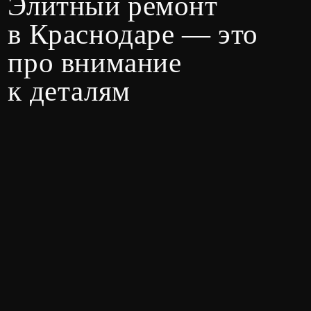
Это не просто дорогие материалы. Это:
Бесшовная интеграция систем умного дома.
Скрытое освещение, создающее нужную
атмосферу.
Авторская мебель по эскизам.
Акустический комфорт и идеальный
микроклимат
Хотите, чтобы ваш
интерьер рассказывал
вашу историю?
Не откладывайте идеи. Оставьте заявку
на бесплатную консультацию. Наш специалист
приедет к вам, выслушает все пожелания