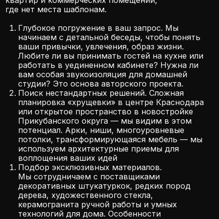
керамогранита ручной работы и умных
технологий для дома. Особенности
краснодарского климата (жаркое лето,
влажность) мы учитываем при выборе отделки,
чтобы интерьер оставался безупречным долгие
годы.
Четкая смета и прозрачность. Страх перед
неизвестной конечной стоимостью — главный
барьер. Мы предоставляем детализированную
смету до начала работ, где расписана
стоимость каждого материала и этапа.
Вы контролируете бюджет, а мы отвечаем
за его соблюдение.