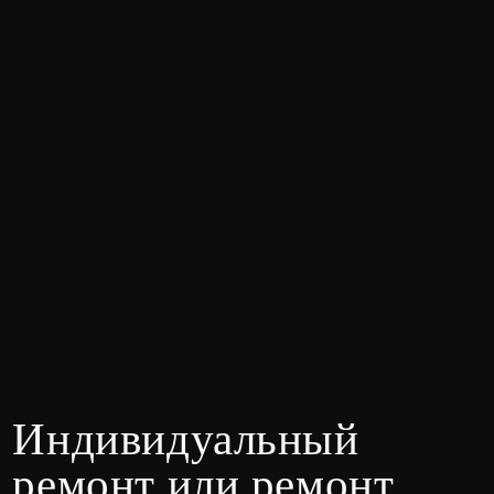
Если у вас уже есть четкое видение, мы реализуем
ваш авторский проект. Если нужны
идеи, наша команда предложит вам несколько
уникальных концепций на выбор. Также у
нас есть услуга «Ремонт по готовому дизайну»,
где мы с максимальной точностью
воплотим в жизнь понравившийся вам проект
из портфолио, адаптировав его под ваше
помещение
Элитный ремонт
в Краснодаре — это
про внимание
к деталям