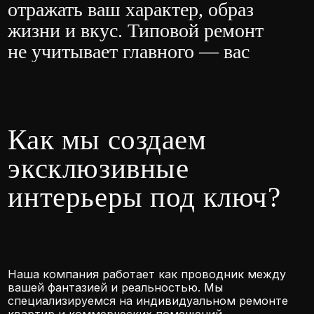
Наша компания работает как проводник между
вашей фантазией и реальностью. Мы
специализируемся на индивидуальном ремонте
квартир и коммерческих помещений,
где нет места шаблонам.
Глубокое погружение в ваш запрос. Мы
начинаем с детальной беседы, чтобы понять
ваши привычки, увлечения, образ жизни.
Любите ли вы принимать гостей на кухне или
работать в уединенном кабинете? Нужна ли
вам особая звукоизоляция для домашней
студии? Это основа авторского проекта.
Поиск нестандартных решений. Сложная
планировка «хрущевки» в центре Краснодара
или открытое пространство в новостройке
Прикубанского округа — мы видим в этом
потенциал. Арки, ниши, многоуровневые
потолки, трансформирующаяся мебель — мы
используем архитектурные приемы для
воплощения ваших идей
Подбор эксклюзивных материалов.
Мы сотрудничаем с поставщиками
декоративных штукатуркок, редких пород
дерева, художественного стекла,