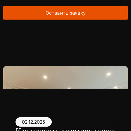
Ремонт и отделка помещений
«под ключ»
*Проект Meta Platforms Inc., деятельность которой
в России запрещена
Портфолио
О компании
Отзывы
Для партнеров
Блог
Контакты
Способы оплаты
FAQ